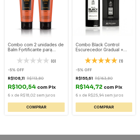
Combo com 2 unidades de
Combo Black Control
Balm Fortificante para
Escurecedor Gradual +
Barba | Bryce Blend |
Preenchedor de Falhas
120ml cada
Black Control | Resultado
(0)
(1)
Imediato e Gradual
-
5
%
OFF
-
5
%
OFF
R$108,11
R$113,80
R$155,61
R$163,80
R$100,54
R$144,72
com
Pix
com
Pix
6
x
de
R$18,02
sem juros
6
x
de
R$25,94
sem juros