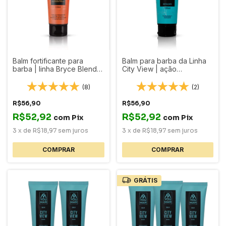
Balm fortificante para
Balm para barba da Linha
barba | linha Bryce Blend |
City View | ação
120 ml
purificante + vitamina E
(8)
(2)
R$56,90
R$56,90
R$52,92
R$52,92
com
Pix
com
Pix
3
x
de
R$18,97
sem juros
3
x
de
R$18,97
sem juros
GRÁTIS