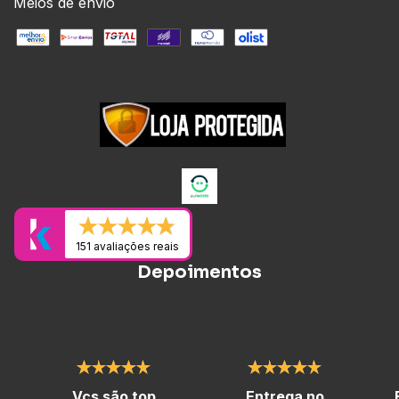
Meios de envio
151 avaliações reais
Depoimentos
Vcs são top
Entrega no