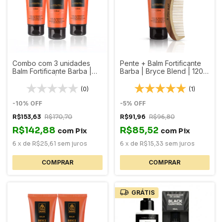
Combo com 3 unidades
Pente + Balm Fortificante
Balm Fortificante Barba |
Barba | Bryce Blend | 120
Bryce Blend | 120ml cada
ml
(0)
(1)
-
10
%
OFF
-
5
%
OFF
R$153,63
R$170,70
R$91,96
R$96,80
R$142,88
R$85,52
com
Pix
com
Pix
6
x
de
R$25,61
sem juros
6
x
de
R$15,33
sem juros
GRÁTIS