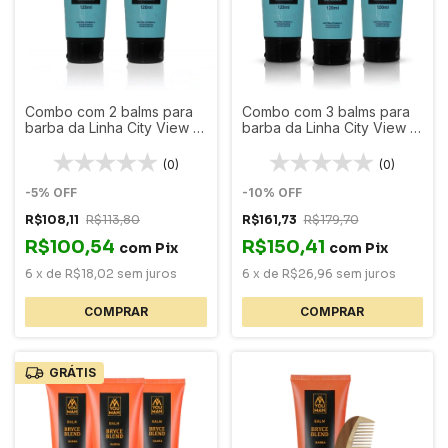
Combo com 2 balms para
Combo com 3 balms para
barba da Linha City View |
barba da Linha City View |
ação purificante + vitamina
ação purificante + vitamina
E
E
(0)
(0)
-
5
%
OFF
-
10
%
OFF
R$108,11
R$113,80
R$161,73
R$179,70
R$100,54
R$150,41
com
Pix
com
Pix
6
x
de
R$18,02
sem juros
6
x
de
R$26,96
sem juros
GRÁTIS